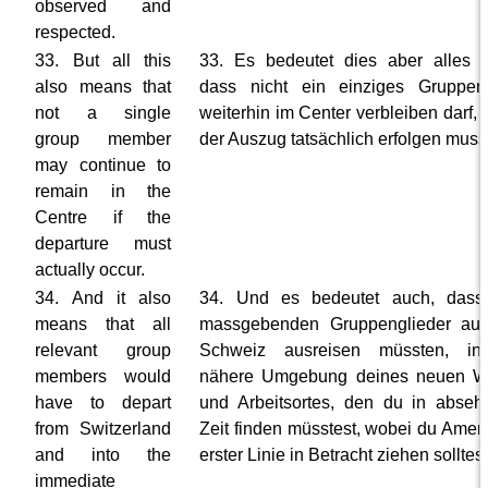
observed and
respected.
33. But all this
33. Es bedeutet dies aber alles 
also means that
dass nicht ein einziges Gruppen
not a single
weiterhin im Center verbleiben darf,
group member
der Auszug tatsächlich erfolgen muss
may continue to
remain in the
Centre if the
departure must
actually occur.
34. And it also
34. Und es bedeutet auch, dass 
means that all
massgebenden Gruppenglieder aus
relevant group
Schweiz ausreisen müssten, in
members would
nähere Umgebung deines neuen W
have to depart
und Arbeitsortes, den du in abseh
from Switzerland
Zeit finden müsstest, wobei du Ameri
and into the
erster Linie in Betracht ziehen solltest
immediate