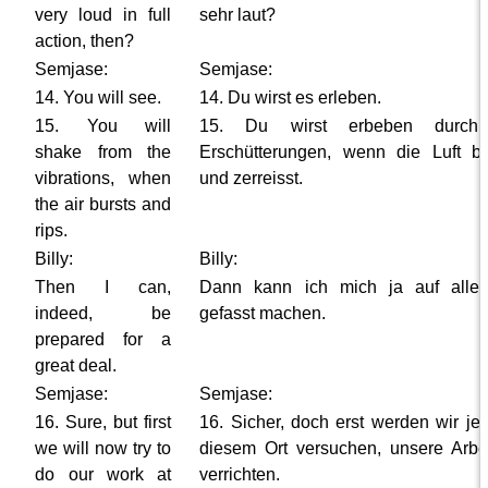
very loud in full
sehr laut?
action, then?
Semjase:
Semjase:
14. You will see.
14. Du wirst es erleben.
15. You will
15. Du wirst erbeben durch
shake from the
Erschütterungen, wenn die Luft be
vibrations, when
und zerreisst.
the air bursts and
rips.
Billy:
Billy:
Then I can,
Dann kann ich mich ja auf aller
indeed, be
gefasst machen.
prepared for a
great deal.
Semjase:
Semjase:
16. Sure, but first
16. Sicher, doch erst werden wir jet
we will now try to
diesem Ort versuchen, unsere Arbe
do our work at
verrichten.