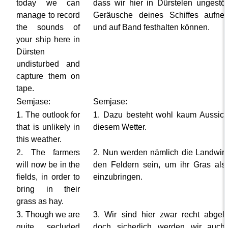
today we can
dass wir hier in Dürstelen ungestör
manage to record
Geräusche deines Schiffes aufne
the sounds of
und auf Band festhalten können.
your ship here in
Dürsten
undisturbed and
capture them on
tape.
Semjase:
Semjase:
1. The outlook for
1. Dazu besteht wohl kaum Aussich
that is unlikely in
diesem Wetter.
this weather.
2. The farmers
2. Nun werden nämlich die Landwirt
will now be in the
den Feldern sein, um ihr Gras al
fields, in order to
einzubringen.
bring in their
grass as hay.
3. Though we are
3. Wir sind hier zwar recht abgel
quite secluded
doch sicherlich werden wir auch