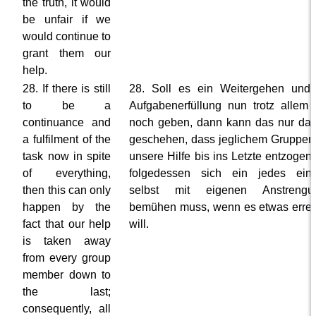
the truth, it would
be unfair if we
would continue to
grant them our
help.
28. If there is still
28. Soll es ein Weitergehen und
to be a
Aufgabenerfüllung nun trotz allem
continuance and
noch geben, dann kann das nur da
a fulfilment of the
geschehen, dass jeglichem Gruppen
task now in spite
unsere Hilfe bis ins Letzte entzogen 
of everything,
folgedessen sich ein jedes einz
then this can only
selbst mit eigenen Anstrengu
happen by the
bemühen muss, wenn es etwas erre
fact that our help
will.
is taken away
from every group
member down to
the last;
consequently, all