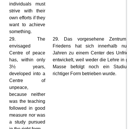
individuals must
strive with their
own efforts if they
want to achieve
something.
29. The
29. Das vorgesehene Zentrum
envisaged
Friedens hat sich innerhalb nu
Centre of peace
Jahren zu einem Center des Unfri
has, within only
entwickelt, weil weder die Lehre in 
3½ years,
Masse befolgt noch ein Studiu
developed into a
richtiger Form betrieben wurde.
Centre of
unpeace,
because neither
was the teaching
followed in good
measure nor was
a study pursued
in the right form.