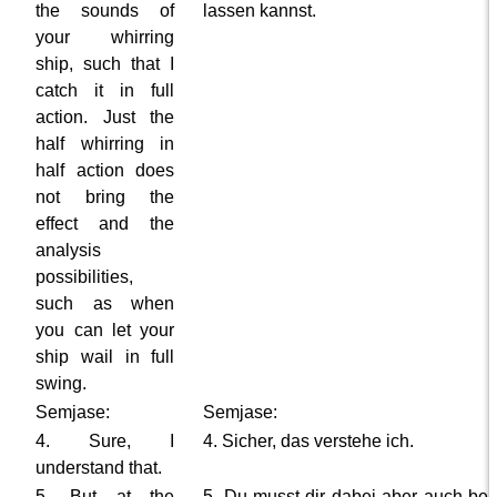
the sounds of
lassen kannst.
your whirring
ship, such that I
catch it in full
action. Just the
half whirring in
half action does
not bring the
effect and the
analysis
possibilities,
such as when
you can let your
ship wail in full
swing.
Semjase:
Semjase:
4. Sure, I
4. Sicher, das verstehe ich.
understand that.
5. But at the
5. Du musst dir dabei aber auch be