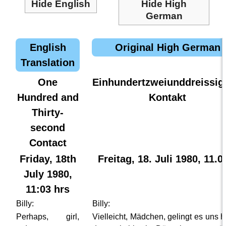
Hide English
Hide High
German
English
Original High German
Translation
One
Einhundertzweiunddreissig
Hundred and
Kontakt
Thirty-
second
Contact
Friday, 18th
Freitag, 18. Juli 1980, 11.0
July 1980,
11:03 hrs
Billy:
Billy:
Perhaps, girl,
Vielleicht, Mädchen, gelingt es uns h