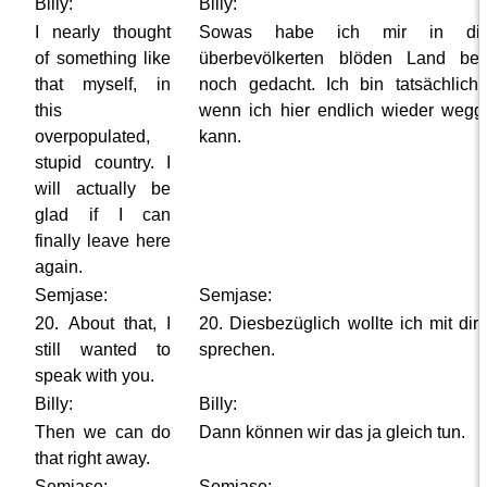
Billy:
Billy:
I nearly thought
Sowas habe ich mir in di
of something like
überbevölkerten blöden Land bei
that myself, in
noch gedacht. Ich bin tatsächlich 
this
wenn ich hier endlich wieder weg
overpopulated,
kann.
stupid country. I
will actually be
glad if I can
finally leave here
again.
Semjase:
Semjase:
20. About that, I
20. Diesbezüglich wollte ich mit dir
still wanted to
sprechen.
speak with you.
Billy:
Billy:
Then we can do
Dann können wir das ja gleich tun.
that right away.
Semjase:
Semjase: