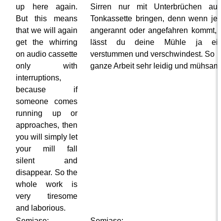
up here again.
Sirren nur mit Unterbrüchen auf
But this means
Tonkassette bringen, denn wenn j
that we will again
angerannt oder angefahren kommt,
get the whirring
lässt du deine Mühle ja ein
on audio cassette
verstummen und verschwindest. So is
only with
ganze Arbeit sehr leidig und mühsam
interruptions,
because if
someone comes
running up or
approaches, then
you will simply let
your mill fall
silent and
disappear. So the
whole work is
very tiresome
and laborious.
Semjase:
Semjase: