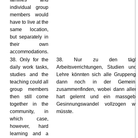
individual group
members would
have to live at the
same location,
but separately in
their own
accommodations.
38. Only for the
38. Nur zu den täglic
daily work tasks,
Arbeitsverrichtungen, Studien un
studies and the
Lehre könnten sich alle Gruppengl
teaching could all
dann noch in der Gemeinsc
group members
zusammenfinden, wobei dann aller
then still come
hart gelernt und ein massgebe
together in the
Gesinnungswandel vollzogen we
community, in
müsste.
which case,
however, hard
learning and a