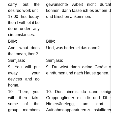
carry out the
gewünschte Arbeit nicht durchfü
desired work until
können, dann lasse ich es auf ein B
17:00 hrs today,
und Brechen ankommen.
then I will let it be
done under any
circumstances.
Billy:
Billy:
And, what does
Und, was bedeutet das dann?
that mean, then?
Semjase:
Semjase:
9. You will put
9. Du wirst dann deine Geräte w
away your
einräumen und nach Hause gehen.
devices and go
home.
10. There, you
10. Dort nimmst du dann einige
will then take
Gruppenglieder mit dir und fährs
some of the
Hintersädelegg, um dort d
group members
Aufnahmeapparaturen zu installieren