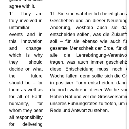
agree with it.
11. They are
11. Sie sind wahrheitlich beteiligt an 
truly involved in
Geschehen und an dieser Neuerung
unfamiliar
Änderung, weshalb auch sie dar
events and in
entscheiden sollen, was die Zukunft 
this innovation
soll – für sie ebenso wie auch für
and change,
gesamte Menschheit der Erde, für die
which is why
alle die Lehrebringung-Verantwor
they should
tragen, was auch immer geschieht;
decide on what
diese Entscheidung muss noch d
the future
Woche fallen, denn sollte sich die Gr
should be – for
in positiver Form entscheiden, dann 
them as well as
du noch während dieser Woche vor
for all of Earth
Hohen Rat und vor die Grossversamm
humanity, for
unseres Führungsrates zu treten, um i
whom they bear
Rede und Antwort zu stehen.
all responsibility
for delivering