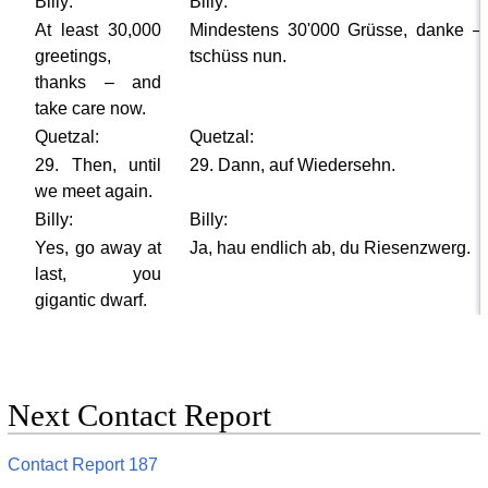
Billy:
Billy:
At least 30,000
Mindestens 30'000 Grüsse, danke –
greetings,
tschüss nun.
thanks – and
take care now.
Quetzal:
Quetzal:
29. Then, until
29. Dann, auf Wiedersehn.
we meet again.
Billy:
Billy:
Yes, go away at
Ja, hau endlich ab, du Riesenzwerg.
last, you
gigantic dwarf.
Next Contact Report
Contact Report 187