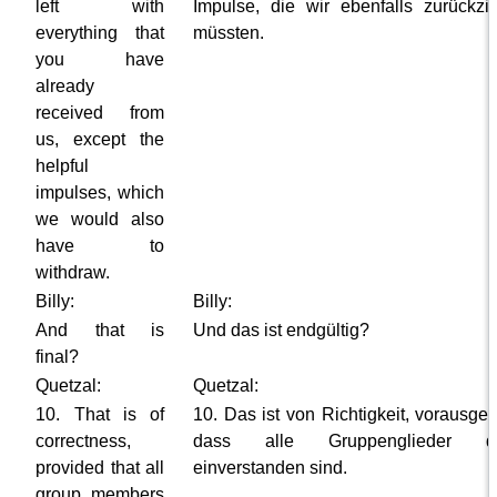
left with
Impulse, die wir ebenfalls zurückzi
everything that
müssten.
you have
already
received from
us, except the
helpful
impulses, which
we would also
have to
withdraw.
Billy:
Billy:
And that is
Und das ist endgültig?
final?
Quetzal:
Quetzal:
10. That is of
10. Das ist von Richtigkeit, vorausges
correctness,
dass alle Gruppenglieder da
provided that all
einverstanden sind.
group members