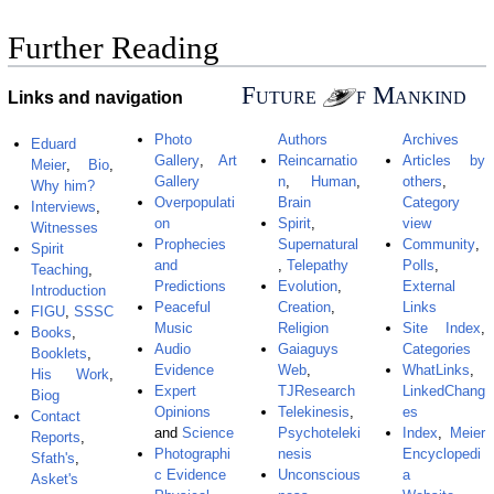
Further Reading
Future
f Mankind
Links and navigation
Photo
Authors
Archives
Eduard
Gallery
,
Art
Reincarnatio
Articles by
Meier
,
Bio
,
Gallery
n
,
Human
,
others
,
Why him?
Overpopulati
Brain
Category
Interviews
,
on
Spirit
,
view
Witnesses
Prophecies
Supernatural
Community
,
Spirit
and
,
Telepathy
Polls
,
Teaching
,
Predictions
Evolution
,
External
Introduction
Peaceful
Creation
,
Links
FIGU
,
SSSC
Music
Religion
Site Index
,
Books
,
Audio
Gaiaguys
Categories
Booklets
,
Evidence
Web
,
WhatLinks
,
His Work
,
Expert
TJResearch
LinkedChang
Biog
Opinions
Telekinesis
,
es
Contact
and
Science
Psychoteleki
Index
,
Meier
Reports
,
Photographi
nesis
Encyclopedi
Sfath's
,
c Evidence
Unconscious
a
Asket's