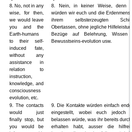
8. No, not in any
8. Nein, in keiner Weise, denn 
wise, for then,
würden wir euch und die Erdenmens
we would leave
ihrem selbsterzeugten Schick
you and the
Obertassen, ohne jegliche Hilfeleistu
Earth-humans
Bezüge auf Belehrung, Wissen
to their self-
Bewusstseins-evolution usw.
induced fate,
without any
assistance in
relation to
instruction,
knowledge, and
consciousness
evolution, etc.
9. The contacts
9. Die Kontakte würden einfach endgü
would just
eingestellt, wobei euch jedoch a
finally stop, but
belassen würde, was ihr bereits durch
you would be
erhalten habt, ausser die hilfrei