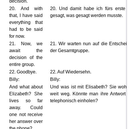
decision.
20. And with
20. Und damit habe ich fürs erste a
that, I have said
gesagt, was gesagt werden musste.
everything that
had to be said
for now.
21. Now, we
21. Wir warten nun auf die Entschei
await the
der Gesamtgruppe.
decision of the
entire group.
22. Goodbye.
22. Auf Wiedersehn.
Billy:
Billy:
And what about
Und was ist mit Elisabeth? Sie wohn
Elizabeth? She
weit weg. Könnte man ihre Antwort n
lives so far
telephonisch einholen?
away. Could
one not receive
her answer over
the phone?