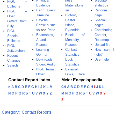
Physical
ness
,
Website
FIGU –
Evidence
Materialkine
statistics
Bulletins
Earth Event
sis
Random
FIGU –
Timeline
Bigfoot
,
page
Open
Psyche
,
Easter
Special
Letters
,
from
Consciousne
Island
,
pages
Billy
ss
and
Ratio
Pyramids
Contributing
FIGU –
Beamships
,
Block of
Content
,
Special
Atlantis
,
Mentality
,
Roadmap
Bulletins
Planets
Placebo
Upload file
FIGU –
Learning
Contact
How can I
Zeitzeichen
German
Statistics
,
help?
Recent
Downloads
,
Book
User help
Changes
Video
,
Audio
Statistics
Search
FIGU terms
,
External
Other
Links
,
Rare
Contact Report Index
Meier Encyclopaedia
n
A
B
C
D
E
F
G
H
I
J
K
L
M
0-9
A
B
C
D
E
F
G
H
I
J
K
L
N
O
P
Q
R
S
T
U
V
W
X
Y
Z
M
N
O
P
Q
R
S
T
U
V
W
X
Y
Z
Category
:
Contact Reports