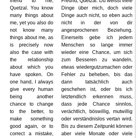
friend to me,
Freund, Quetzal. Du weisst viele
Quetzal. You know
Dinge über mich, doch viele
many things about
Dinge auch nicht, so eben auch
me, yet you also do
nicht in der von dir
not know many
angesprochenen Beziehung.
things about me, as
Einerseits gebe ich jedem
is precisely now
Menschen so lange immer
also the case with
wieder eine Chance, um sich
the relationship
zum Besseren zu wandeln,
about which you
etwas wiedergutzumachen oder
have spoken. On
Fehler zu beheben, bis das
one hand, I always
dann tatsächlich auch
give every human
geschehen ist, oder bis ich
being another
letztendlich erkennen muss,
chance to change
dass jede Chance sinnlos,
to the better, to
verächtlich, böswillig, mutwillig
make something
oder verständnislos vertan wird.
good again, or to
Bis zu diesem Zeitpunkt können
correct a mistake,
aber viele Monate oder viele