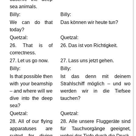
sea animals.
Billy:
Billy:
We can do that
Das können wir heute tun?
today?
Quetzal:
Quetzal:
26. That is of
26. Das ist von Richtigkeit.
correctness.
27. Let us go now.
27. Lass uns jetzt gehen.
Billy:
Billy:
Is that possible then
Ist das denn mit deinem
with your beamship
Strahlschiff möglich – und wo
– and where will we
werden wir in die Tiefsee
dive into the deep
tauchen?
sea?
Quetzal:
Quetzal:
28. All of our flying
28. Alle unsere Fluggeräte sind
apparatuses are
für Tauchvorgänge geeignet,
suited for diving
wobei der Tiefe durch die Druck-