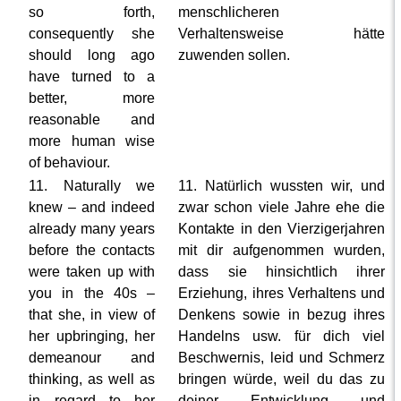
so forth,
menschlicheren
consequently she
Verhaltensweise hätte
should long ago
zuwenden sollen.
have turned to a
better, more
reasonable and
more human wise
of behaviour.
11. Naturally we
11. Natürlich wussten wir, und
knew – and indeed
zwar schon viele Jahre ehe die
already many years
Kontakte in den Vierzigerjahren
before the contacts
mit dir aufgenommen wurden,
were taken up with
dass sie hinsichtlich ihrer
you in the 40s –
Erziehung, ihres Verhaltens und
that she, in view of
Denkens sowie in bezug ihres
her upbringing, her
Handelns usw. für dich viel
demeanour and
Beschwernis, leid und Schmerz
thinking, as well as
bringen würde, weil du das zu
in regard to her
deiner Entwicklung und