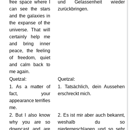
free space where I
und Gelassenheit wieder
can see the stars
zurückbringen.
and the galaxies in
the expanse of the
universe. That will
certainly help me
and bring inner
peace, the feeling
of freedom, quiet
and calm back to
me again.
Quetzal:
Quetzal:
1. As a matter of
1. Tatsächlich, dein Aussehen
fact, your
erschreckt mich.
appearance terrifies
me.
2. But I also know
2. Es ist mir aber auch bekannt,
why you are so
weshalb du so
downcast and are
niedergeschlagen und so sehr