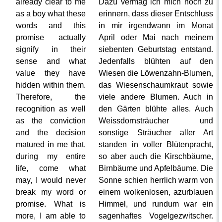
already clear to me
Dazu vermag ich mich noch zu
as a boy what these
erinnern, dass dieser Entschluss
words and this
in mir irgendwann im Monat
promise actually
April oder Mai nach meinem
signify in their
siebenten Geburtstag entstand.
sense and what
Jedenfalls blühten auf den
value they have
Wiesen die Löwenzahn-Blumen,
hidden within them.
das Wiesenschaumkraut sowie
Therefore, the
viele andere Blumen. Auch in
recognition as well
den Gärten blühte alles. Auch
as the conviction
Weissdornsträucher und
and the decision
sonstige Sträucher aller Art
matured in me that,
standen in voller Blütenpracht,
during my entire
so aber auch die Kirschbäume,
life, come what
Birnbäume und Apfelbäume. Die
may, I would never
Sonne schien herrlich warm von
break my word or
einem wolkenlosen, azurblauen
promise. What is
Himmel, und rundum war ein
more, I am able to
sagenhaftes Vogelgezwitscher.