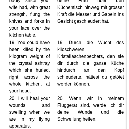
badly since your
deine Frau über den
wife had, with great
Küchentisch hinweg mit grosser
strength, flung the
Kraft die Messer und Gabeln ins
knives and forks in
Gesicht geschleudert hat.
your face over the
kitchen table.
19. You could have
19. Durch die Wucht des
been killed by the
kiloschweren
kilogram weight of
Kristallaschenbechers, den sie
the crystal ashtray
dir durch die ganze Küche
which she hurled,
hindurch an den Kopf
right across the
schleuderte, hättest du getötet
whole kitchen, at
werden können.
your head.
20. I will heal your
20. Wenn wir in meinem
wounds and
Fluggerät sind, werde ich dir
swelling when we
deine Wunde und die
are in my flying
Schwellung heilen.
apparatus.