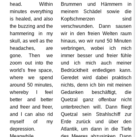
head. Within
Brummen und Hämmern in
minutes everything
meinem Schädel sowie die
is healed, and also
Kopfschmerzen sind
the buzzing and the
verschwunden. Dann sausen
hammering in my
wir in den freien Welten raum
skull, as well as the
hinaus, wo wir rund 50 Minuten
headaches, are
verbringen, wobei ich mich
gone. Then we
immer besser und freier fühle
zoom out into the
und ich mich auch meiner
world's free space,
Bedrücktheit entledigen kann.
where we spend
Geredet wird dabei praktisch
around 50 minutes,
nichts, denn ich bin mit meinen
whereby I feel
Gedanken beschäftigt, die
better and better
Quetzal ganz offenbar nicht
and freer and freer,
unterbrechen will. Dann fliegt
and I can also rid
Quetzal sein Strahlschiff zur
myself of my
Erde zurück und über den
depression.
Atlantik, um dann in die Tiefe
Meanwhile,
des Meeres abzusinken. Dann