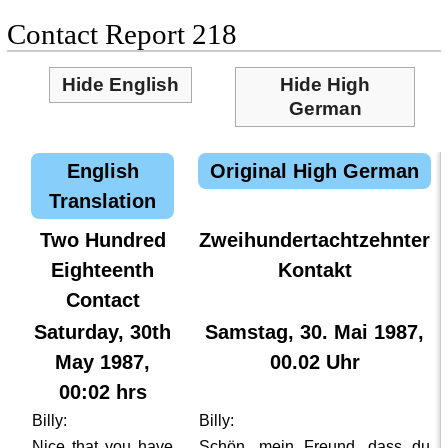
Contact Report 218
Hide English
Hide High
German
English
Original High German
Translation
Two Hundred
Zweihundertachtzehnter
Eighteenth
Kontakt
Contact
Saturday, 30th
Samstag, 30. Mai 1987,
May 1987,
00.02 Uhr
00:02 hrs
Billy:
Billy:
Nice that you have
Schön, mein Freund, dass du