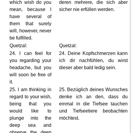
which wish do you
deren mehrere, die sich aber
mean, because I
sicher nie erfüllen werden.
have several of
them that surely
will, however, never
be fulfilled.
Quetzal:
Quetzal:
24. I can feel for
24. Deine Kopfschmerzen kann
you regarding your
ich dir nachfühlen, du wirst
headache, but you
dieser aber bald ledig sein.
will soon be free of
it.
25. I am thinking in
25. Bezüglich deines Wunsches
regard to your wish,
denke ich an den, dass du
being that you
einmal in die Tiefsee tauchen
would like to
und Tiefseetiere beobachten
plunge into the
möchtest.
deep sea and
observe the deep