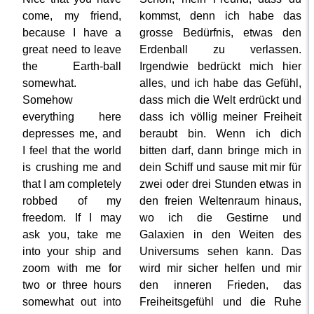
come, my friend,
kommst, denn ich habe das
because I have a
grosse Bedürfnis, etwas den
great need to leave
Erdenball zu verlassen.
the Earth-ball
Irgendwie bedrückt mich hier
somewhat.
alles, und ich habe das Gefühl,
Somehow
dass mich die Welt erdrückt und
everything here
dass ich völlig meiner Freiheit
depresses me, and
beraubt bin. Wenn ich dich
I feel that the world
bitten darf, dann bringe mich in
is crushing me and
dein Schiff und sause mit mir für
that I am completely
zwei oder drei Stunden etwas in
robbed of my
den freien Weltenraum hinaus,
freedom. If I may
wo ich die Gestirne und
ask you, take me
Galaxien in den Weiten des
into your ship and
Universums sehen kann. Das
zoom with me for
wird mir sicher helfen und mir
two or three hours
den inneren Frieden, das
somewhat out into
Freiheitsgefühl und die Ruhe